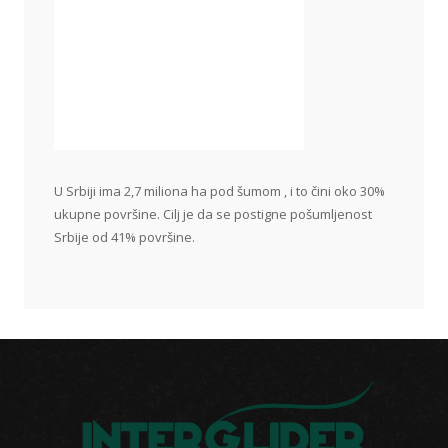
U Srbiji ima 2,7 miliona ha pod šumom , i to čini oko 30%
ukupne površine. Cilj je da se postigne pošumljenost
Srbije od 41% površine.