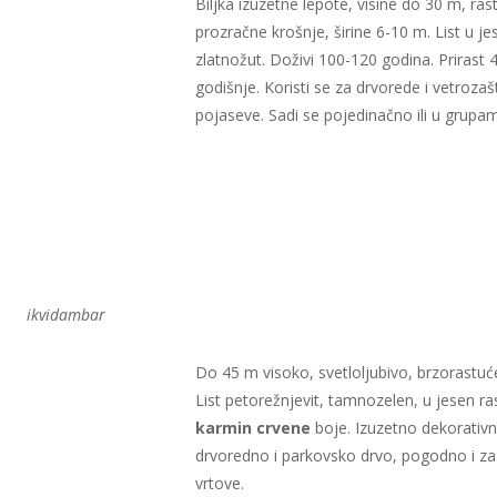
Biljka izuzetne lepote, visine do 30 m, rast
prozračne krošnje, širine 6-10 m. List u je
zlatnožut. Doživi 100-120 godina. Prirast
godišnje. Koristi se za drvorede i vetrozaš
pojaseve. Sadi se pojedinačno ili u grupa
ikvidambar
Do 45 m visoko, svetloljubivo, brzorastuć
List petorežnjevit, tamnozelen, u jesen r
karmin crvene
boje. Izuzetno dekorativn
drvoredno i parkovsko drvo, pogodno i za
vrtove.