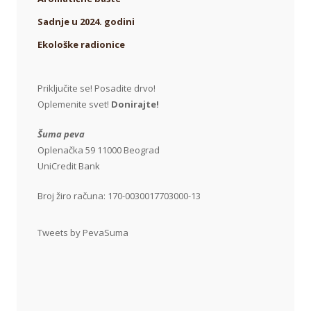
Sadnje u 2024. godini
Ekološke radionice
Priključite se! Posadite drvo!
Oplemenite svet!
Donirajte!
Šuma peva
Oplenačka 59 11000 Beograd
UniCredit Bank
Broj žiro računa: 170-0030017703000-13
Tweets by PevaSuma