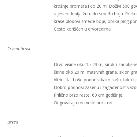
krošnje promera i do 20 m. Doživi 500 god
u jesen dobija žutu do smeđu boju. Preko
krase plodovi smeđe boje, oblika ping pon
Često korišćen u drvoredima.
Crveni hrast
Drvo visine oko 15-23 m, široko zaobljene
širine oko 20 m, masivnih grana, sklon gr
blizini tla. Loše podnosi kako sušu, tako i p
Dobro podnosi zasenu i zagađenost vazd
Prilično brzo raste, 60 cm godišnje.
Odgovaraju mu veliki prostori.
Breza