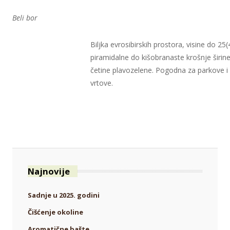
Beli bor
Biljka evrosibirskih prostora, visine do 25
piramidalne do kišobranaste krošnje širin
četine plavozelene. Pogodna za parkove i
vrtove.
Najnovije
Sadnje u 2025. godini
Čišćenje okoline
Aromatične bašte