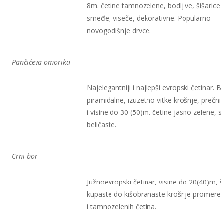
8m. četine tamnozelene, bodljive, šišaric
smeđe, viseče, dekorativne. Popularno
novogodišnje drvce.
Pančićeva omorika
Najelegantniji i najlepši evropski četinar. B
piramidalne, izuzetno vitke krošnje, preč
i visine do 30 (50)m. četine jasno zelene, s
beličaste.
Crni bor
Južnoevropski četinar, visine do 20(40)m, 
kupaste do kišobranaste krošnje promere
i tamnozelenih četina.