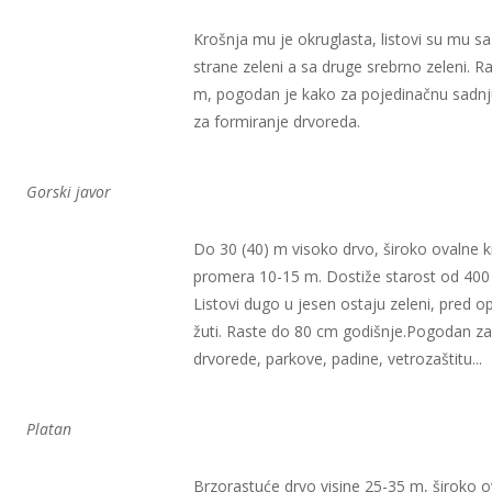
Krošnja mu je okruglasta, listovi su mu s
strane zeleni a sa druge srebrno zeleni. R
m, pogodan je kako za pojedinačnu sadnju
za formiranje drvoreda.
Gorski javor
Do 30 (40) m visoko drvo, široko ovalne k
promera 10-15 m. Dostiže starost od 400
Listovi dugo u jesen ostaju zeleni, pred o
žuti. Raste do 80 cm godišnje.Pogodan za
drvorede, parkove, padine, vetrozaštitu...
Platan
Brzorastuće drvo visine 25-35 m, široko o