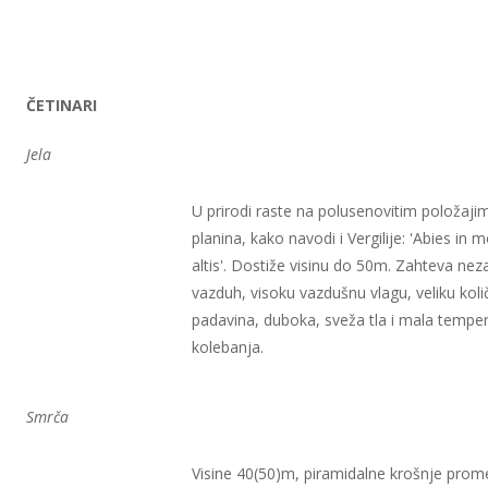
ČETINARI
Jela
U prirodi raste na polusenovitim položaji
planina, kako navodi i Vergilije: 'Abies in 
altis'. Dostiže visinu do 50m. Zahteva ne
vazduh, visoku vazdušnu vlagu, veliku koli
padavina, duboka, sveža tla i mala tempe
kolebanja.
Smrča
Visine 40(50)m, piramidalne krošnje prom