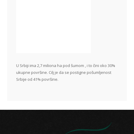
U Srbiji ima 2,7 miliona ha pod šumom , i to čini oko 30%
ukupne površine. Cilj je da se postigne pošumljenost
Srbije od 41% površine.