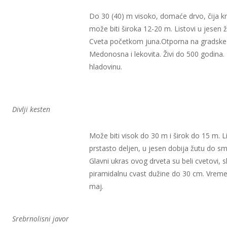
Do 30 (40) m visoko, domaće drvo, čija k
može biti široka 12-20 m. Listovi u jesen 
Cveta početkom juna.Otporna na gradske 
Medonosna i lekovita. Živi do 500 godina.
hladovinu.
Divlji kesten
Može biti visok do 30 m i širok do 15 m. L
prstasto deljen, u jesen dobija žutu do s
Glavni ukras ovog drveta su beli cvetovi, s
piramidalnu cvast dužine do 30 cm. Vreme
maj.
Srebrnolisni javor